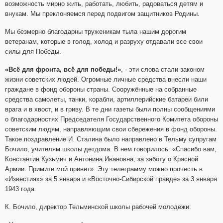
возможность мирно жить, работать, любить, радоваться детям и
внукам. Мы преклоняемся перед подвигом защитников Родины.
Мы безмерно благодарны труженикам тыла нашим дорогим
ветеранам, которые в голод, холод и разруху отдавали все свои
силы для Победы.
«Всё для фронта, всё для победы!»
, - эти слова стали законом
жизни советских людей. Огромные личные средства внесли наши
граждане в фонд обороны страны. Сооружённые на собранные
средства самолеты, танки, корабли, артиллерийские батареи били
врага и в хвост, и в гриву. В те дни газеты были полны сообщениями
о благодарностях Председателя Государственного Комитета обороны
советским людям, направляющим свои сбережения в фонд обороны.
Такое поздравление И. Сталина было направлено в Тельму супругам
Бочило, учителям школы детдома. В нем говорилось: «Спасибо вам,
Константин Кузьмич и Антонина Ивановна, за заботу о Красной
Армии. Примите мой привет». Эту телеграмму можно прочесть в
«Известиях» за 5 января и «Восточно-Сибирской правде» за 3 января
1943 года.
К. Бочило, директор Тельминской школы рабочей молодёжи: