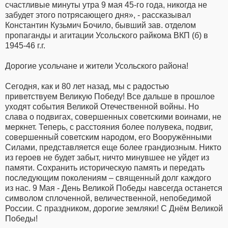
счастливые минуты утра 9 мая 45-го года, никогда не
забудет этого потрясающего дня», - рассказывал
Константин Кузьмич Бочило, бывший зав. отделом
пропаганды и агитации Усольского райкома ВКП (б) в
1945-46 г.г.
Дорогие усольчане и жители Усольского района!
Сегодня, как и 80 лет назад, мы с радостью
приветствуем Великую Победу! Все дальше в прошлое
уходят события Великой Отечественной войны. Но
слава о подвигах, совершенных советскими воинами, не
меркнет. Теперь, с расстояния более полувека, подвиг,
совершенный советским народом, его Вооружёнными
Силами, представляется еще более грандиозным. Никто
из героев не будет забыт, ничто минувшее не уйдет из
памяти. Сохранить историческую память и передать
последующим поколениям – священный долг каждого
из нас. 9 Мая - День Великой Победы навсегда останется
символом сплоченной, величественной, непобедимой
России. С праздником, дорогие земляки! С Днём Великой
Победы!