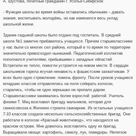
А. Шустова, почётный гражданин г. Усолье-Сибирское:
- Функции школы во время войны оставались обычными – давать
знания, воспитывать молодёжь, но как изменился весь уклад
школьной жизни.
Здание седьмой школы было отдано под госпиталь. В средней
школе №1 заметно прибавилось учащихся. Причем старшеклассники
у нас были со многих сел района, который в то время по территории
значительно превосходил нынешний. Педагогический коллектив
пополнился учителями, прибывшими с западных областей.
Встретили их тепло, помогли устроится на новом месте. В сердцах
школьников горела жгучая ненависть к фашистским захватчикам. У
всех было одно стремление: помочь фронту. После уроков учащиеся
младших классов отправлялись на поля собирать колоски,
старались, чтобы не одно зернышко не пропало даром.
Старшеклассники занимались более взрослой работой. Учитель
физики Т. Мец возглавил бригаду мальчиков, которая для
свиносовхоза в Жилкино строила свинарник. Из остальных учащихся
7-10 классов создали несколько сельскохозяйственных бригад. Они
работали в колхозе «Красный животновод», что находился на
красном острове. Мне довелось возглавлять одну из бригад.
Выращивали овощи: картофель, свеклу, лук, помидоры. Нелегкое