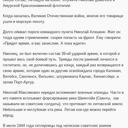
Амурской Краснознаменной флотилии.
Когда началась Великая Отечественная война, многие его товарищи
ушли в морскую пехоту.
Долго обивал пороги командного пункта Николай Алешкин. Жил он
тогда одним стремлением: скорее попасть на фронт. Ему говорили:
«Придет время, и вас зачислим. А пока ждите».
Наконец, он был включен состав 39-ой ударной армии, в которой и
прошел весь свой боевой путь. Трижды после ранений лечился в
госпитале, но, не долечившись до конца, каждый раз возвращался в
свою армию, которая один за другим освобождала города Калинин,
Витебск, Смоленск, Вильнюс, штурмовала Каунас, Кеннигсберг, а
затем Порт-Артур.
Николай Максимович нередко вспоминает военные эпизоды. Часто в
его памяти всплывает форсирование реки Швянтойи (Свенты, как
называли ее советские солдаты), что протекает по литовской земле.
Небольшая и неглубокая эта река. Летом кое-где можно перейти
вброд.
В июле 1944 года гитлеровцы под натиском советских воинов