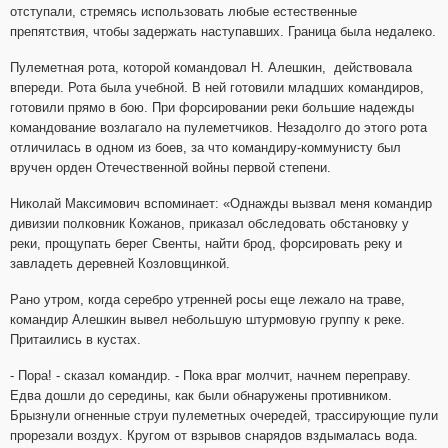
отступали, стремясь использовать любые естественные
препятствия, чтобы задержать наступавших. Граница была недалеко.
Пулеметная рота, которой командовал Н. Алешкин, действовала
впереди. Рота была учебной. В ней готовили младших командиров,
готовили прямо в бою. При форсировании реки большие надежды
командование возлагало на пулеметчиков. Незадолго до этого рота
отличилась в одном из боев, за что командиру-коммунисту был
вручен орден Отечественной войны первой степени.
Николай Максимович вспоминает: «Однажды вызвал меня командир
дивизии полковник Кожанов, приказал обследовать обстановку у
реки, прощупать берег Свенты, найти брод, форсировать реку и
завладеть деревней Козловщинкой.
Рано утром, когда серебро утренней росы еще лежало на траве,
командир Алешкин вывел небольшую штурмовую группу к реке.
Притаились в кустах.
- Пора! - сказал командир. - Пока враг молчит, начнем переправу.
Едва дошли до середины, как были обнаружены противником.
Брызнули огненные струи пулеметных очередей, трассирующие пули
прорезали воздух. Кругом от взрывов снарядов вздымалась вода.