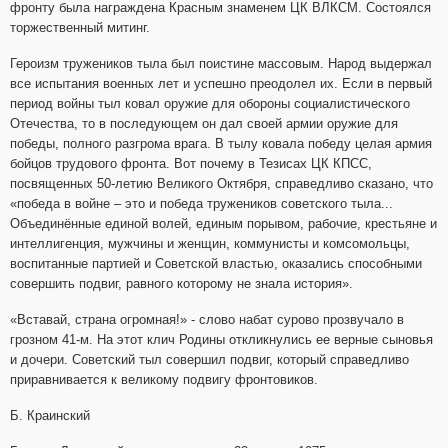
фронту была награждена Красным знаменем ЦК ВЛКСМ. Состоялся
торжественный митинг.
Героизм тружеников тыла был поистине массовым. Народ выдержал
все испытания военных лет и успешно преодолел их. Если в первый
период войны тыл ковал оружие для обороны социалистического
Отечества, то в последующем он дал своей армии оружие для
победы, полного разгрома врага. В тылу ковала победу целая армия
бойцов трудового фронта. Вот почему в Тезисах ЦК КПСС,
посвященных 50-летию Великого Октября, справедливо сказано, что
«победа в войне – это и победа тружеников советского тыла...
Объединённые единой волей, единым порывом, рабочие, крестьяне и
интеллигенция, мужчины и женщин, коммунисты и комсомольцы,
воспитанные партией и Советской властью, оказались способными
совершить подвиг, равного которому не знала история».
«Вставай, страна огромная!» - слово набат сурово прозвучало в
грозном 41-м. На этот клич Родины откликнулись ее верные сыновья
и дочери. Советский тыл совершил подвиг, который справедливо
приравнивается к великому подвигу фронтовиков.
Б. Краинский