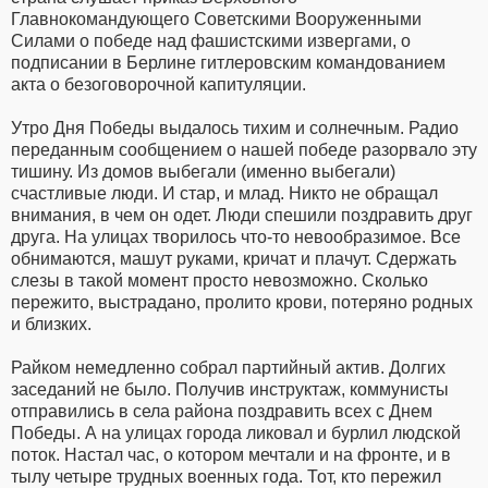
Главнокомандующего Советскими Вооруженными
Силами о победе над фашистскими извергами, о
подписании в Берлине гитлеровским командованием
акта о безоговорочной капитуляции.
Утро Дня Победы выдалось тихим и солнечным. Радио
переданным сообщением о нашей победе разорвало эту
тишину. Из домов выбегали (именно выбегали)
счастливые люди. И стар, и млад. Никто не обращал
внимания, в чем он одет. Люди спешили поздравить друг
друга. На улицах творилось что-то невообразимое. Все
обнимаются, машут руками, кричат и плачут. Сдержать
слезы в такой момент просто невозможно. Сколько
пережито, выстрадано, пролито крови, потеряно родных
и близких.
Райком немедленно собрал партийный актив. Долгих
заседаний не было. Получив инструктаж, коммунисты
отправились в села района поздравить всех с Днем
Победы. А на улицах города ликовал и бурлил людской
поток. Настал час, о котором мечтали и на фронте, и в
тылу четыре трудных военных года. Тот, кто пережил