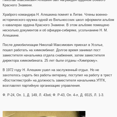
Красного Знамени.
Храброго командира Н. Алешкина помнят в Литве. Члены военно-
исторического кружка одной из Вильнюсских школ оформили альбом
о кавалерах ордена Красного Знамени. В этом альбоме помещено
несколько документов и об офицере-сибиряке, усольчанине Н. М.
Алешкине.
После демобилизации Николай Максимович приехал в Усолье,
пошел работать на химкомбинат. Долгое время занимал пост
заместителя начальника отдела снабжения, затем заместителя
директора химкомбината. 25 лет были отданы «Химпрому».
В 1972 году Н. Алешкин ушел на заслуженный отдых. Но не
захотелось сидеть без работы ветерану, поступил на работу в трест
«Востоктяжстрой» на должность заместителя начальника УПТК,
возглавлял партийную организацию управления.
Ф. Р-24, Оп. 1, Д. 149, Л. 43об; Ф. Р-43, Оп. 4-л, Д. 6515, Л. 1-3.