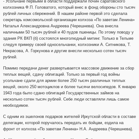
- Усольчане первыми в области поддержали почин саратовского
колхозника Ф.П. Головатого, который внес в фонд обороны сто тысяч
рублей личных сбережений. В нашем районе первой это сделала
секретарь комсомольской организации колхоза «По заветам Ленина»
Наталья Александровна Андреева (Черешнева). Она внесла
наличными 50 тысяч рублей и 40 пудов пшеницы. По этому поводу у
здания РК ВКП (б) состоялся многолюдный митинг. Только в Тельме
следуя примеру своей односельчанки, колхозники А. Ситникова, Т.
Некрасова, А. Горкунова и другие внесли несколько сотен тысяч
рублей.
Помимо передачи денег развертывается массовое движение за сбор
теплых вещей, сдачу облигаций. Только за первый год войны
усольчане сдали для армии более 250 тысяч различных теплых
вещей, около 250 мотоциклов и более тысячи велосипедов. К январю
1943 года было сдано облигаций Государственных займов на
несколько сотен тысяч рублей. Себе люди оставляли лишь самое
необходимое.
С одним из эшелонов подарков жителей Иркутской области в составе
делегации, которой поручалось передать их бойцам, ездила на
фронт от колхоза «По заветам Ленина» Н.А. Андреева (Черешнева).