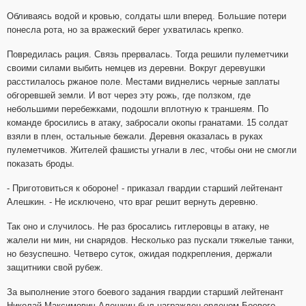
Обливаясь водой и кровью, солдаты шли вперед. Большие потери
понесла рота, но за вражеский берег ухватилась крепко.
Повредилась рация. Связь прервалась. Тогда решили пулеметчики
своими силами выбить немцев из деревни. Вокруг деревушки
расстилалось ржаное поле. Местами виднелись черные заплаты
обгоревшей земли. И вот через эту рожь, где ползком, где
небольшими перебежками, подошли вплотную к траншеям. По
команде бросились в атаку, забросали окопы гранатами. 15 солдат
взяли в плен, остальные бежали. Деревня оказалась в руках
пулеметчиков. Жителей фашисты угнали в лес, чтобы они не смогли
показать броды.
- Приготовиться к обороне! - приказал гвардии старший лейтенант
Алешкин. - Не исключено, что враг решит вернуть деревню.
Так оно и случилось. Не раз бросались гитлеровцы в атаку, не
жалели ни мин, ни снарядов. Несколько раз пускали тяжелые танки,
но безуспешно. Четверо суток, ожидая подкрепления, держали
защитники свой рубеж.
За выполнение этого боевого задания гвардии старший лейтенант
Николай Максимович Алешкин был награжден орденом Боевого