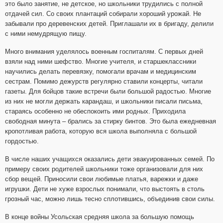
это было занятие, не детское, но школьники трудились с полной
отдачей сил. Со своих плантаций собирали хороший урожай. Не
забывали про деревенских детей. Приглашали их в бригаду, делили
с ними немудрящую пищу.
Много внимания уделялось военным госпиталям. С первых дней
взяли над ними шефство. Многие учителя, и старшеклассники
научились делать перевязку, помогали врачам и медицинским
сестрам. Помимо дежурств регулярно ставили концерты, читали
газеты. Для бойцов такие встречи были большой радостью. Многие
из них не могли держать карандаш, и школьники писали письма,
стараясь особенно не обеспокоить ими родных. Приходила
свободная минута – брались за стирку бинтов. Это была ежедневная
кропотливая работа, которую вся школа выполняла с большой
гордостью.
В числе наших учащихся оказались дети эвакуированных семей. По
примеру своих родителей школьники тоже организовали для них
сбор вещей. Приносили свои любимые платья, варежки и даже
игрушки. Дети не хуже взрослых понимали, что выстоять в столь
грозный час, можно лишь тесно сплотившись, объединив свои силы.
В конце войны Усольская средняя школа за большую помощь