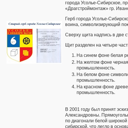
города Усолье-Сибирское, п
«Драгстроймонтаж» гр. Ива
Герб города Усолье-Сибирско
воина, символизирующий по
Сверху щита надпись в две с
Щит разделен на четыре част
На синем фоне белая р
На желтом фоне черная
промышленность.
На белом фоне символи
промышленность.
На красном фоне древ
промышленность.
В 2001 году был принят эски
Александровны. Прямоугольн
по диагонали белой широкой
сибирской, что легло в осно