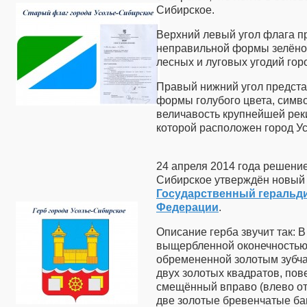
Сибирское.
Верхний левый угол флага п
неправильной формы зелёног
лесных и луговых угодий гор
Правый нижний угол предста
формы голубого цвета, симв
величавость крупнейшей ре
которой расположен город У
24 апреля 2014 года решени
Сибирское утверждён новый г
Государственный геральди
Федерации
.
Описание герба звучит так: 
выщербленной оконечностью,
обремененной золотым зубч
двух золотых квадратов, пов
смещённый вправо (влево от 
две золотые бревенчатые ба