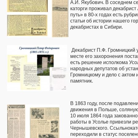
А.И. Якубович. В соседнем с
каторги проживал декабрист 
путь» в 80-х годах есть рубр
статьи об истории нашего гор
декабристах в Сибири.
Декабрист П.Ф. Громницкий у
месте его захоронения пост
есть решение исполкома Усо
народных депутатов об уста
Громницкому и дело с актом 
памятник.
В 1863 году, после подавле
движения в Польше, соляную
10 июля 1864 года закованн
работы в Усолье привезли р
Чернышевского. Ссыльнокат
переходили в статус поселе