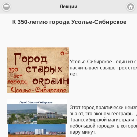
Лекции
К 350-летию города Усолье-Сибирское
Усолье-Сибирское - один из 
насчитывает свыше трех стол
лет.
Этот город практически неиз
знают, это эконом-географы. 
Транссибирской магистрали н
небольшой городок, в которо
пару минут.