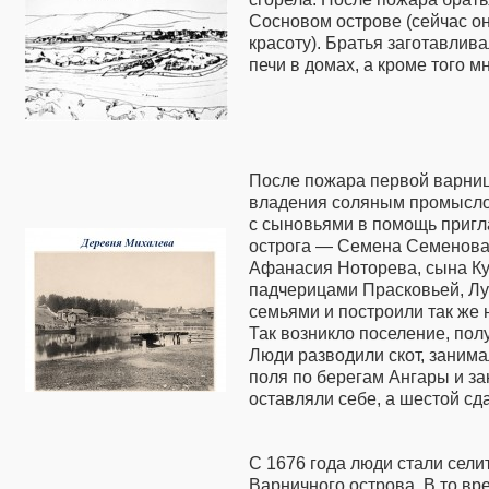
Сосновом острове (сейчас о
красоту). Братья заготавлив
печи в домах, а кроме того 
После пожара первой варниц
владения соляным промыслом,
с сыновьями в помощь пригл
острога — Семена Семенова,
Афанасия Ноторева, сына Ку
падчерицами Прасковьей, Лу
семьями и построили так же 
Так возникло поселение, по
Люди разводили скот, заним
поля по берегам Ангары и за
оставляли себе, а шестой сда
С 1676 года люди стали сели
Варничного острова. В то вр