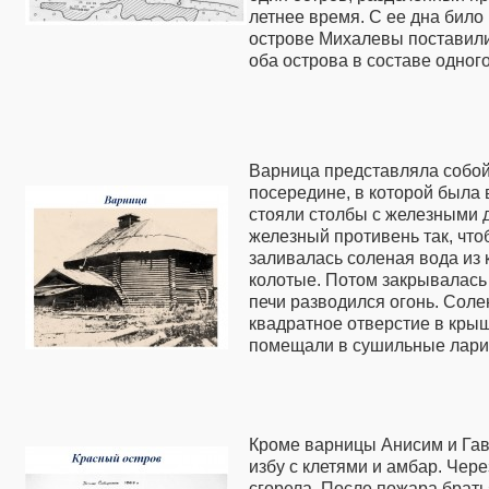
летнее время. С ее дна бил
острове Михалевы поставили
оба острова в составе одног
Варница представляла собой
посередине, в которой была 
стояли столбы с железными 
железный противень так, что
заливалась соленая вода из 
колотые. Потом закрывалась 
печи разводился огонь. Сол
квадратное отверстие в кры
помещали в сушильные лари.
Кроме варницы Анисим и Гав
избу с клетями и амбар. Чер
сгорела. После пожара брат