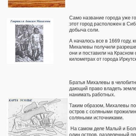
Само название города уже го
этот город расположен в Сиби
добыча соли.
А началось все в 1669 году, 
Михалевы получили разрешен
они и поставили на Красном 
километрах от города Иркутс
Братья Михалевы в челобитн
дающий право владеть землей
нанимать работных.
Таким образом, Михалевы по
остров с соляными прожилин
соляными источниками.
На самом деле Малый и Бол
один остров, разделенный пр