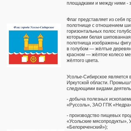
площадками и между ними - з
Флаг представляет из себя 
полотнище с отношением шир
горизонтальных полос голубо
которыми белая шипованная 
полотнища изображены фигур
в голубом — жёлтые деревян
красном — жёлтое колесо ме
жёлтого цвета.
Усолье-Сибирское являетс
Иркутской области. Промышл
следующими видами деятель
- добыча полезных ископаем
«Руссоль», ЗАО ГПК «Недра»
- производство пищевых прод
«Усольские мясопродукты», 
«Белореченский»);