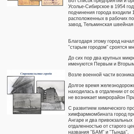
Вот список предприятий и ор
Усолье-Сибирское в 1954 году
подчинения города входили
расположенных в рабочих п
завод, Тельминская швейная 
Благодаря этому город нача
"старым городом" сроятся м
До сих пор два крупных мик
именуются Первым и Вторым
Возле военной части возник
Долгое время железнодорожн
находилась в отдалении от ос
не возникает микрорайон Пр
С развитием химического пр
химфармкомбината город пр
Ангаре и два привокзальных 
отдаленностью от старого ц
названия "БАМ" и "Тында".