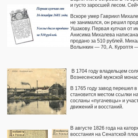
и густо заросшей лесом. Сей
Вскоре умер Гавриил Михале
не занимался, он решил про
Ушакову. Первая купчая от 
Анисима Михалева написана 
продано за 510 рублей. Миха
Волынкин — 70, А. Куроптя —
В 1704 году владельцем сол
Вознесенский мужской монас
В 1765 году завод перешел в
становится местом ссылки н
сосланы «пугачевцы» и учас
движений и восстаний.
В августе 1826 года на като
восстания на Сенатской пло