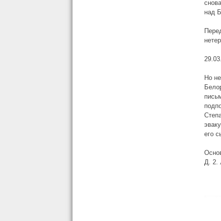
снова
над 
Перед
нете
29.03.
Но н
Белор
пись
подп
Степа
эваку
его 
Основ
Д. 2. 