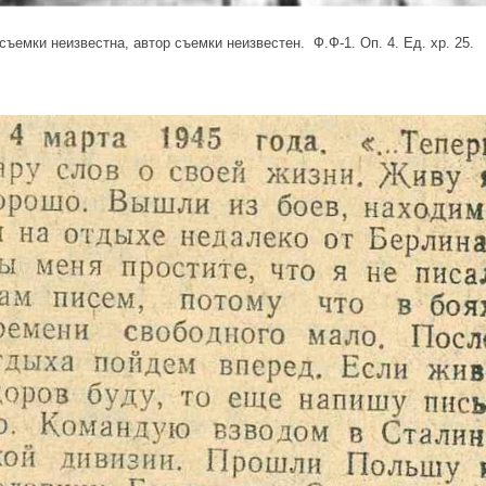
съемки неизвестна, автор съемки неизвестен. Ф.Ф-1. Оп. 4. Ед. хр. 25.