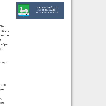
1942
олком в
ения в
е
тября
ил
ичу и
 ваш
шей
о,
ишли