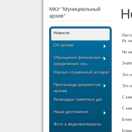
МКУ "Мунициальный
Н
архив"
Новости
Листа
Их л
Об архиве
Не на
Обращения физических и
Знайт
юридических лиц
Научно-справочный аппарат
Это з
Пропаганда документов
Это з
архива
С ка
Календарь памятных дат
С ка
Наши достижения
Ближ
Фото и видеоматериалы
Ближе