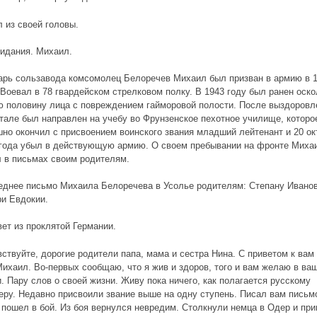
 из своей головы.
видания. Михаил.
арь сользавода комсомолец Белоречев Михаил был призван в армию в 
 Воевал в 78 гвардейском стрелковом полку. В 1943 году был ранен оск
ю половину лица с повреждением гайморовой полости. После выздоровл
тале был направлен на учебу во Фрунзенское пехотное училище, которо
но окончил с присвоением воинского звания младший лейтенант и 20 ок
 года убыл в действующую армию. О своем пребывании на фронте Миха
л в письмах своим родителям.
еднее письмо Михаила Белоречева в Усолье родителям: Степану Иванов
ри Евдокии.
ет из проклятой Германии.
ствуйте, дорогие родители папа, мама и сестра Нина. С приветом к вам
ихаил. Во-первых сообщаю, что я жив и здоров, того и вам желаю в ва
. Пару слов о своей жизни. Живу пока ничего, как полагается русскому
ру. Недавно присвоили звание выше на одну ступень. Писал вам письм
 пошел в бой. Из боя вернулся невредим. Столкнули немца в Одер и пр