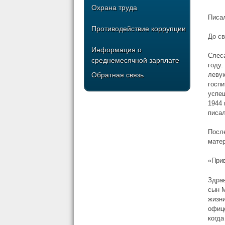
Охрана труда
Писал
Противодействие коррупции
До с
Информация о
Слес
среднемесячной зарплате
году.
леву
Обратная связь
госпи
успеш
1944
писа
Посл
мате
«Прив
Здрав
сын М
жизни
офице
когда