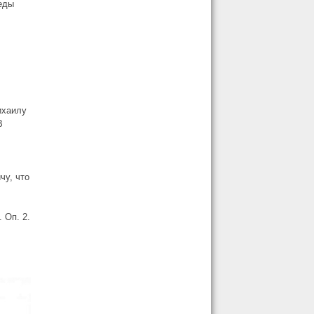
беды
ихаилу
В
чу, что
. Оп. 2.