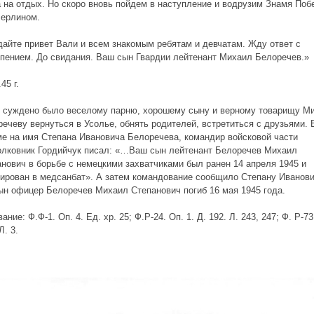
 на отдых. Но скоро вновь пойдем в наступление и водрузим Знамя По
Берлином.
айте привет Вали и всем знакомым ребятам и девчатам. Жду ответ с
рпением. До свидания. Ваш сын Гвардии лейтенант Михаил Белоречев.»
45 г.
е суждено было веселому парню, хорошему сыну и верному товарищу М
ечеву вернуться в Усолье, обнять родителей, встретиться с друзьями. 
ме на имя Степана Ивановича Белоречева, командир войсковой части
олковник Гордийчук писал: «…Ваш сын лейтенант Белоречев Михаил
нович в борьбе с немецкими захватчиками был ранен 14 апреля 1945 и
ирован в медсанбат». А затем командование сообщило Степану Иванови
сын офицер Белоречев Михаил Степанович погиб 16 мая 1945 года.
ание: Ф.Ф-1. Оп. 4. Ед. хр. 25; Ф.Р-24. Оп. 1. Д. 192. Л. 243, 247; Ф. Р-73
Л. 3.