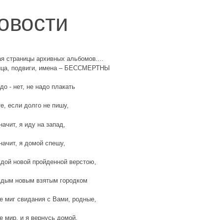
овости
я страницы архивных альбомов....
ица, подвиги, имена – БЕССМЕРТНЫ
до - нет, не надо плакать
е, если долго не пишу,
начит, я иду на запад,
начит, я домой спешу,
ждой новой пройденной верстою,
ждым новым взятым городком
е миг свидания с Вами, родные,
 мир, и я вернусь домой.